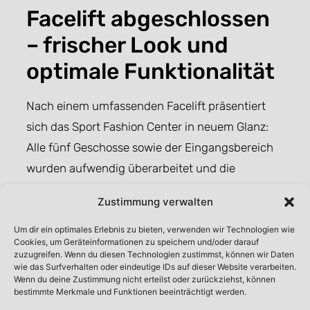
Facelift abgeschlossen
– frischer Look und
optimale Funktionalität
Nach einem umfassenden Facelift präsentiert
sich das Sport Fashion Center in neuem Glanz:
Alle fünf Geschosse sowie der Eingangsbereich
wurden aufwendig überarbeitet und die
Showroomflächen weiter optimiert. In den
Zustimmung verwalten
vergangenen fünf Jahren investierte der
mittelständische Eigentümer aus Hamburg über
Um dir ein optimales Erlebnis zu bieten, verwenden wir Technologien wie
Cookies, um Geräteinformationen zu speichern und/oder darauf
eine halbe Million Euro in das Sport Fashion
zuzugreifen. Wenn du diesen Technologien zustimmst, können wir Daten
wie das Surfverhalten oder eindeutige IDs auf dieser Website verarbeiten.
Center – ein klares Bekenntnis zu Qualität,
Wenn du deine Zustimmung nicht erteilst oder zurückziehst, können
Komfort und Zukunftsfähigkeit.
bestimmte Merkmale und Funktionen beeinträchtigt werden.