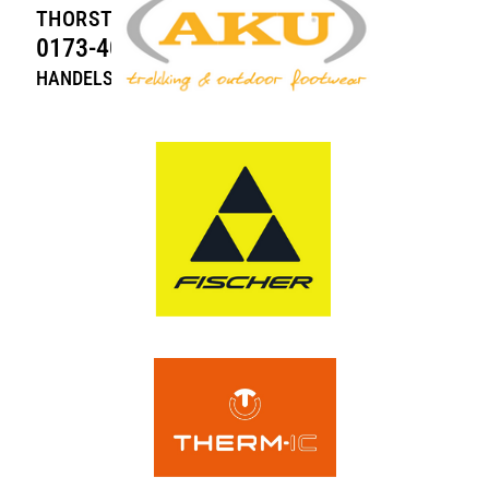
THORSTEN HEIN
0173-40 84 495
HANDELSAGENTUR.HEIN@GMAIL.COM