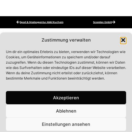
Sport & Modeagentur Akki Kuchem
Scoretex GmbH
Zustimmung verwalten
Um dir ein optimales Erlebnis zu bieten, verwenden wir Technologien wie
MEHR SHOWROOMS
Cookies, um Geräteinformationen zu speichern und/oder darauf
zuzugreifen. Wenn du diesen Technologien zustimmst, können wir Daten
wie das Surfverhalten oder eindeutige IDs auf dieser Website verarbeiten.
Wenn du deine Zustimmung nicht erteilst oder zurückziehst, können
bestimmte Merkmale und Funktionen beeinträchtigt werden.
Akzeptieren
Ablehnen
ARENA S.P.A. – ZWEIGNIEDERLASSUNG DEUTSCHLAND
Einstellungen ansehen